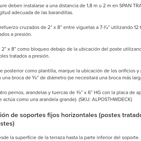
ture deben instalarse a una distancia de 1,8 m u 2 m en SPAN 
gitud adecuada de las barandillas.
refuerzo cruzados de 2” x 8” entre viguetas a 7-1⁄4” utilizando 12
ados a presión.
e 2” x 8” como bloqueo debajo de la ubicación del poste utilizand
les tratados a presión.
e posterior como plantilla, marque la ubicación de los orificios y 
 una broca de 5⁄8” de diámetro (se necesitará una broca más larg
atro pernos, arandelas y tuercas de 3⁄8” x 6” HG con la placa de 
ue actúa como una arandela grande). (SKU: ALPOSTHWDECK)
ión de soportes fijos horizontales (postes trata
stes)
de la superficie de la terraza hasta la parte inferior del soporte.