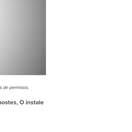
0:00 / 1:25
os de permisos.
postes, O instale