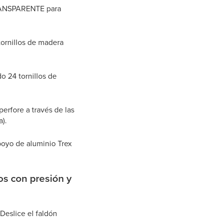
TRANSPARENTE para
 tornillos de madera
o 24 tornillos de
perfore a través de las
a).
apoyo de aluminio Trex
dos con presión y
 Deslice el faldón