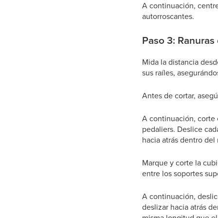
A continuación, centre
autorroscantes.
Paso 3: Ranuras 
Mida la distancia desde
sus raíles, asegurándo
Antes de cortar, asegúr
A continuación, corte el
pedaliers. Deslice cada
hacia atrás dentro del r
Marque y corte la cubier
entre los soportes sup
A continuación, deslice
deslizar hacia atrás de
misma longitud que el r