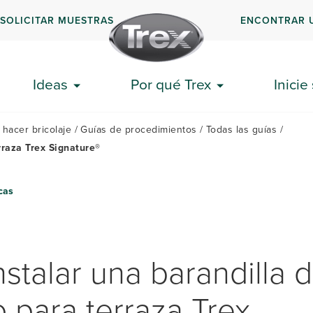
SOLICITAR MUESTRAS
ENCONTRAR 
GUÍAS
DOC
EMPEZAR
EXPLICATIVAS
FRE
Ideas
Por qué Trex
Inicie
 hacer bricolaje
Guías de procedimientos
Todas las guías
rraza Trex Signature®
cas
stalar una barandilla 
o para terraza Trex