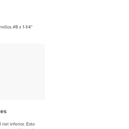
nillos #8 x 1-1/4”
tes
 riel inferior. Esto