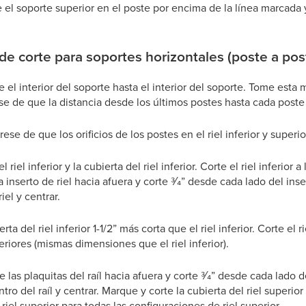
 el soporte superior en el poste por encima de la línea marcada y 
de corte para soportes horizontales (poste a pos
 el interior del soporte hasta el interior del soporte. Tome esta m
se de que la distancia desde los últimos postes hasta cada poste
ese de que los orificios de los postes en el riel inferior y superi
 riel inferior y la cubierta del riel inferior. Corte el riel inferior 
 inserto de riel hacia afuera y corte 3⁄4” desde cada lado del ins
iel y centrar.
ta del riel inferior 1-1/2” más corta que el riel inferior. Corte el 
eriores (mismas dimensiones que el riel inferior).
 las plaquitas del raíl hacia afuera y corte 3⁄4” desde cada lado d
ntro del raíl y centrar. Marque y corte la cubierta del riel superio
iel superior para todas las configuraciones de riel superior.