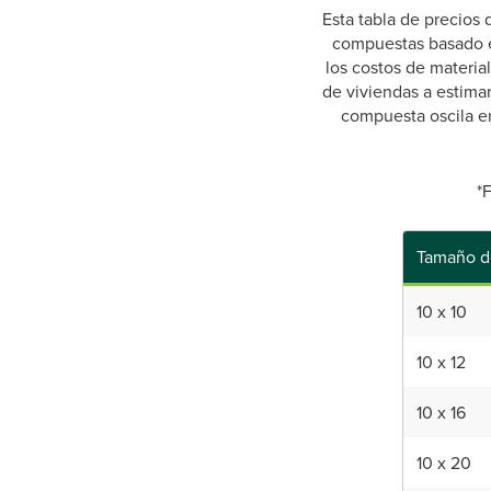
Esta tabla de precios
compuestas basado en
los costos de materia
de viviendas a estimar
compuesta oscila en
*
Tamaño de
10 x 10
10 x 12
10 x 16
10 x 20