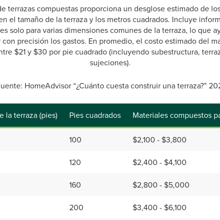
 de terrazas compuestas proporciona un desglose estimado de los 
 el tamaño de la terraza y los metros cuadrados. Incluye infor
les solo para varias dimensiones comunes de la terraza, lo que ay
 con precisión los gastos. En promedio, el costo estimado del ma
tre $21 y $30 por pie cuadrado (incluyendo subestructura, terraza
sujeciones).
Fuente: HomeAdvisor “¿Cuánto cuesta construir una terraza?” 20
 la terraza (pies)
Pies cuadrados
Materiales compuestos pa
100
$2,100 - $3,800
120
$2,400 - $4,100
160
$2,800 - $5,000
200
$3,400 - $6,100