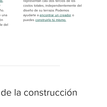
as
,
representan casi dos tercios de los
r
costos totales, independientemente del
ño.
diseño de su terraza. Podemos
e una
ayudarte a
encontrar un creador
o
ién
puedes
construirlo tú mismo.
le del
de la construcción