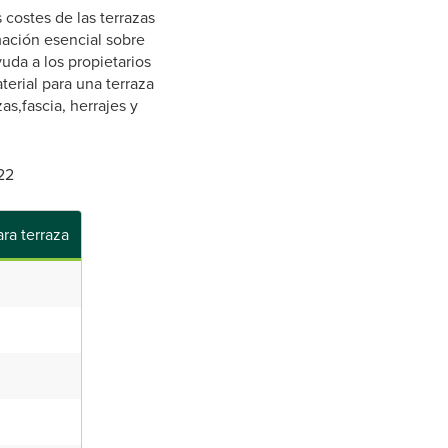
costes de las terrazas
mación esencial sobre
uda a los propietarios
terial para una terraza
s,fascia, herrajes y
22
ra terraza