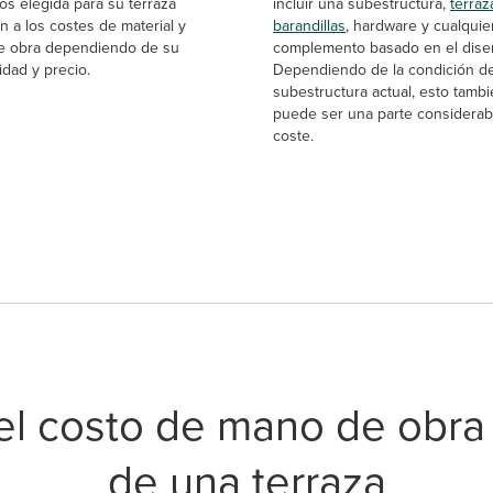
os elegida para su terraza
incluir una subestructura,
terraz
n a los costes de material y
barandillas
, hardware y cualquie
e obra dependiendo de su
complemento basado en el dise
idad y precio.
Dependiendo de la condición d
subestructura actual, esto tamb
puede ser una parte considerab
coste.
l costo de mano de obra 
de una terraza