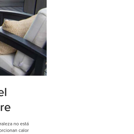
el
bre
raleza no está
orcionan calor