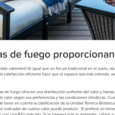
s de fuego proporcionan
án calientes? Al igual que un fire pit tradicional en el suelo, las
 la calefacción eficiente hace que el espacio sea más cómodo, ex
s de fuego ofrecen una distribución uniforme del calor y llamas
 de calor según sus preferencias y las condiciones climáticas. 
 de tener en cuenta la clasificación de la Unidad Térmica Británic
o indicador de cuánto calor puede producir. Si prefiere un terr
 con una BTU más alta. Si le interesa más el ambiente, cíñase a