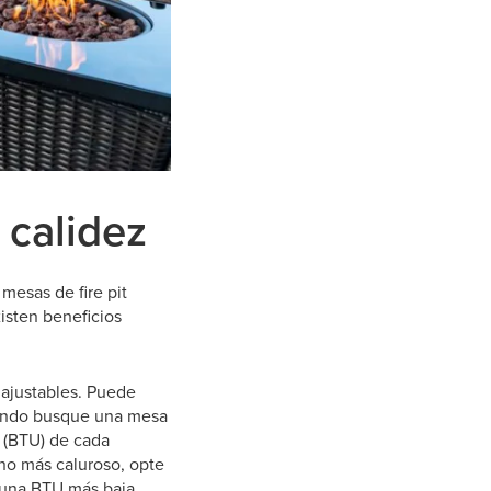
 calidez
 mesas de fire pit
isten beneficios
 ajustables. Puede
Cuando busque una mesa
a (BTU) de cada
eno más caluroso, opte
 una BTU más baja.