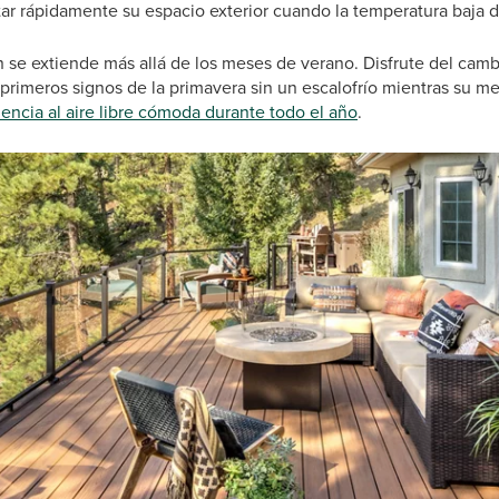
tar rápidamente su espacio exterior cuando la temperatura baja 
 se extiende más allá de los meses de verano. Disfrute del camb
 primeros signos de la primavera sin un escalofrío mientras su me
encia al aire libre cómoda durante todo el año
.