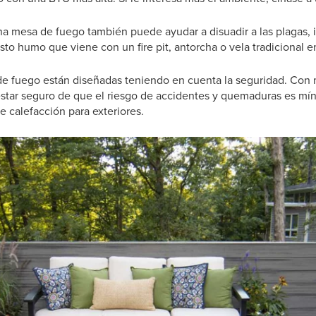
a mesa de fuego también puede ayudar a disuadir a las plagas, i
sto humo que viene con un fire pit, antorcha o vela tradicional en
 de fuego están diseñadas teniendo en cuenta la seguridad. Con
star seguro de que el riesgo de accidentes y quemaduras es m
e calefacción para exteriores.