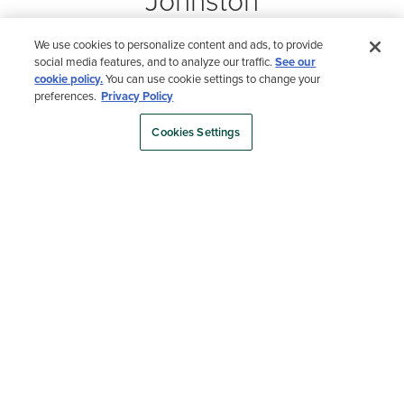
Johnston
0:00 / 2:37
We use cookies to personalize content and ads, to provide
social media features, and to analyze our traffic.
See our
cookie policy.
You can use cookie settings to change your
preferences.
Privacy Policy
Cookies Settings
Más ayuda de
diseño
1
|
2
Cómo elegir un color de terraza
con Carmen Johnston
Lee el artículo