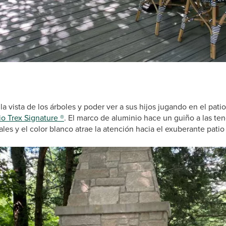
a vista de los árboles y poder ver a sus hijos jugando en el patio 
io Trex Signature ®
. El marco de aluminio hace un guiño a las t
iales y el color blanco atrae la atención hacia el exuberante patio 