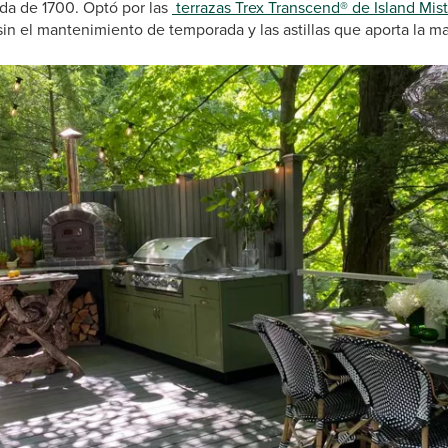
ada de 1700. Optó por las
terrazas Trex Transcend® de Island Mist
in el mantenimiento de temporada y las astillas que aporta la ma