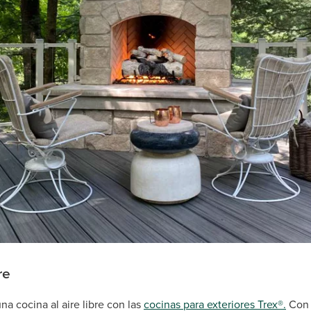
re
na cocina al aire libre con las
cocinas para exteriores Trex®.
Con 