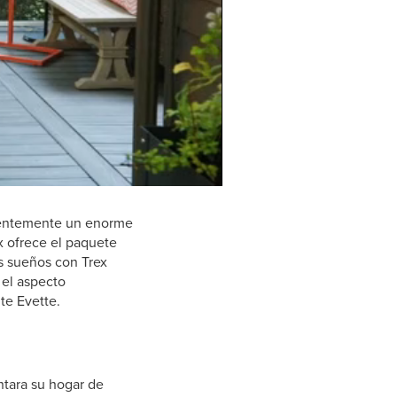
0:00 / 1:09
cientemente un enorme
x ofrece el paquete
us sueños con Trex
 el aspecto
te Evette.
ntara su hogar de