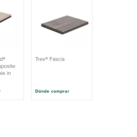
nd®
Trex® Fascia
posite
le in
r
Dónde comprar