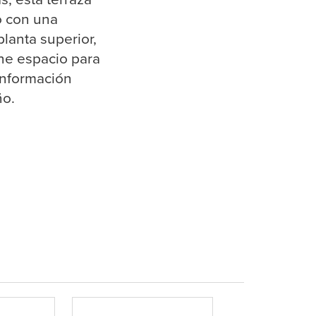
o con una
lanta superior,
ene espacio para
información
ño.