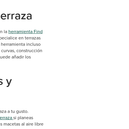
terraza
on la
herramienta Find
pecialice en terrazas
a herramienta incluso
 curvas, construcción
uede añadir los
s y
aza a tu gusto.
erraza
si planeas
s macetas al aire libre