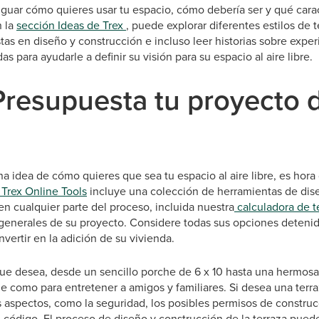
iguar cómo quieres usar tu espacio, cómo debería ser y qué carac
n la
sección Ideas de Trex
, puede explorar diferentes estilos de 
tas en diseño y construcción e incluso leer historias sobre exper
as para ayudarle a definir su visión para su espacio al aire libre.
Presupuesta tu proyecto 
 idea de cómo quieres que sea tu espacio al aire libre, es hora
 Trex Online Tools
incluye una colección de herramientas de dise
en cualquier parte del proceso, incluida nuestra
calculadora de t
 generales de su proyecto. Considere todas sus opciones deten
nvertir en la adición de su vivienda.
ue desea, desde un sencillo porche de 6 x 10 hasta una hermosa t
 como para entretener a amigos y familiares. Si desea una terraz
s aspectos, como la seguridad, los posibles permisos de constru
el código. El proceso de diseño y construcción de la terraza pued