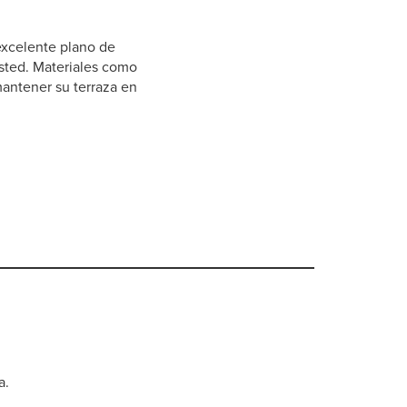
excelente plano de
usted. Materiales como
antener su terraza en
0:00 / 1:28
a.