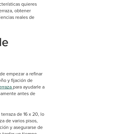
terísticas quieres
terraza, obtener
iencias reales de
de
 de empezar a refinar
ño y fijación de
erraza
para ayudarle a
idamente antes de
erraza de 16 x 20, lo
a de varios pisos,
cción y asegurarse de
e tardar un tiempo,