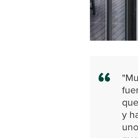
"Mu
fue
que
y h
uno