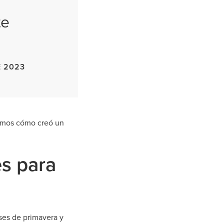
te
 2023
eamos cómo creó un
es para
eses de primavera y