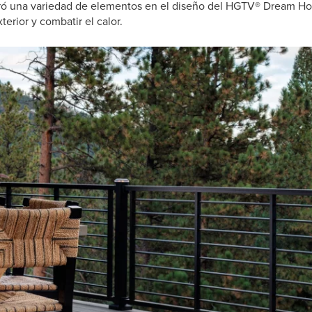
oró una variedad de elementos en el diseño del HGTV® Dream H
terior y combatir el calor.