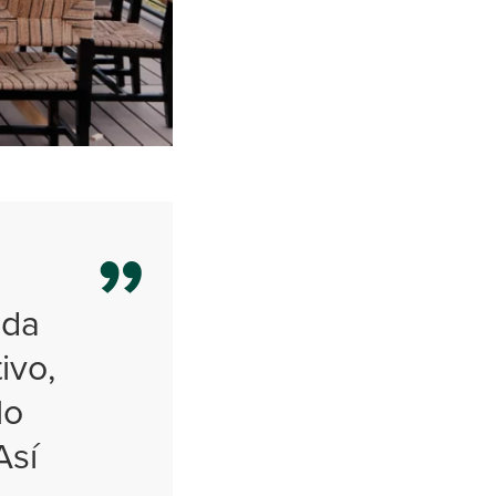
ida
ivo,
lo
Así