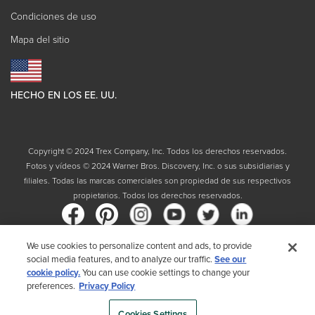
Condiciones de uso
Mapa del sitio
HECHO EN LOS EE. UU.
Copyright © 2024 Trex Company, Inc. Todos los derechos reservados.
Fotos y vídeos © 2024 Warner Bros. Discovery, Inc. o sus subsidiarias y
filiales. Todas las marcas comerciales son propiedad de sus respectivos
propietarios. Todos los derechos reservados.
We use cookies to personalize content and ads, to provide
social media features, and to analyze our traffic.
See our
País
cookie policy.
You can use cookie settings to change your
preferences.
Privacy Policy
Al elegir su país, reconoce que ha leído la Política de privacidad de Trex
Cookies Settings