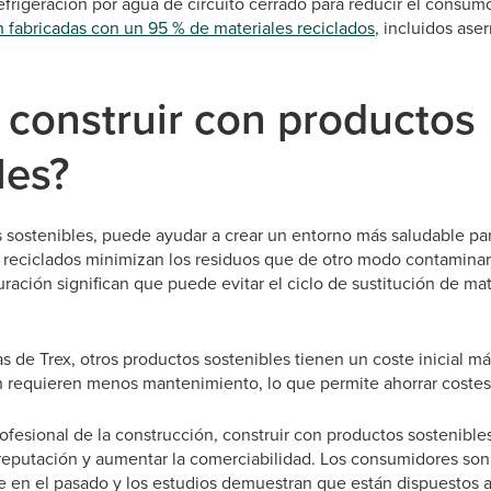
refrigeración por agua de circuito cerrado para reducir el consum
n fabricadas con un 95 % de materiales reciclados
, incluidos ase
 construir con productos
les?
 sostenibles, puede ayudar a crear un entorno más saludable para
reciclados minimizan los residuos que de otro modo contaminaría
ación significan que puede evitar el ciclo de sustitución de mat
as de Trex, otros productos sostenibles tienen un coste inicial má
én requieren menos mantenimiento, lo que permite ahorrar costes
profesional de la construcción, construir con productos sostenib
 reputación y aumentar la comerciabilidad. Los consumidores so
 en el pasado y los estudios demuestran que están dispuestos a