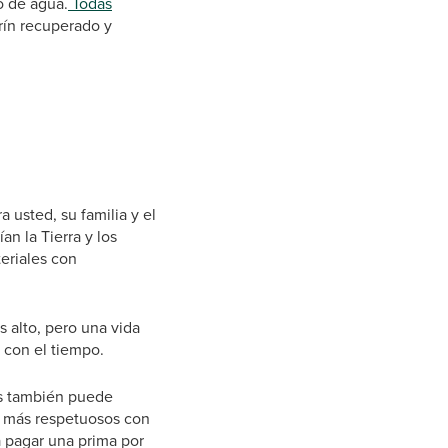
o de agua.
Todas
rrín recuperado y
 usted, su familia y el
n la Tierra y los
eriales con
s alto, pero una vida
 con el tiempo.
les también puede
n más respetuosos con
 pagar una prima por