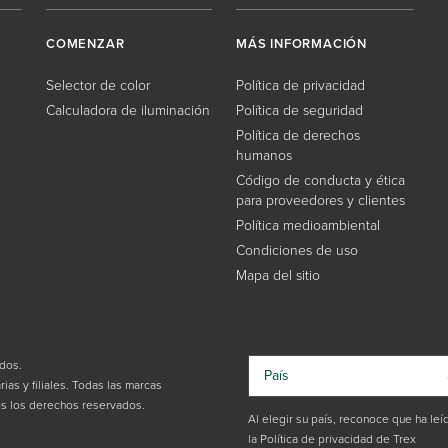
COMENZAR
MÁS INFORMACIÓN
Selector de color
Política de privacidad
Calculadora de iluminación
Política de seguridad
Política de derechos
humanos
Código de conducta y ética
para proveedores y clientes
Política medioambiental
Condiciones de uso
Mapa del sitio
dos.
País
ias y filiales. Todas las marcas
os los derechos reservados.
Al elegir su país, reconoce que ha leí
la Política de privacidad de Trex