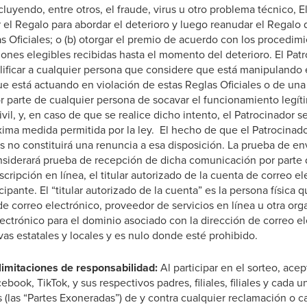
luyendo, entre otros, el fraude, virus u otro problema técnico, 
r el Regalo para abordar el deterioro y luego reanudar el Regalo
as Oficiales; o (b) otorgar el premio de acuerdo con los procedim
iones elegibles recibidas hasta el momento del deterioro. El Pat
lificar a cualquier persona que considere que está manipulando e
e está actuando en violación de estas Reglas Oficiales o de una
or parte de cualquier persona de socavar el funcionamiento legít
ivil, y, en caso de que se realice dicho intento, el Patrocinador s
ima medida permitida por la ley. El hecho de que el Patrocinado
es no constituirá una renuncia a esa disposición. La prueba de e
nsiderará prueba de recepción de dicha comunicación por parte 
cripción en línea, el titular autorizado de la cuenta de correo el
icipante. El “titular autorizado de la cuenta” es la persona físic
de correo electrónico, proveedor de servicios en línea u otra or
lectrónico para el dominio asociado con la dirección de correo e
ivas estatales y locales y es nulo donde esté prohibido.
limitaciones de responsabilidad:
Al participar en el sorteo, acep
book, TikTok, y sus respectivos padres, filiales, filiales y cada u
 (las “Partes Exoneradas”) de y contra cualquier reclamación o c