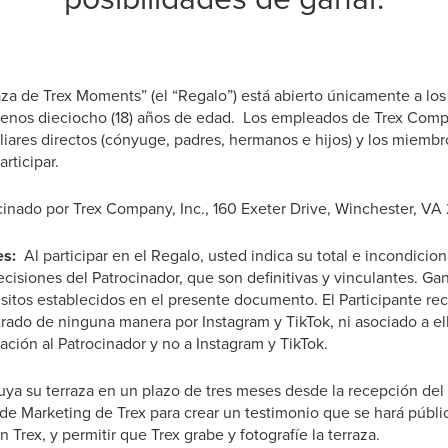
aza de Trex Moments” (el “Regalo”) está abierto únicamente a los
enos dieciocho (18) años de edad. Los empleados de Trex Comp
iliares directos (cónyuge, padres, hermanos e hijos) y los miemb
rticipar.
inado por Trex Company, Inc., 160 Exeter Drive, Winchester, VA
es:
Al participar en el Regalo, usted indica su total e incondicio
 decisiones del Patrocinador, que son definitivas y vinculantes. 
sitos establecidos en el presente documento. El Participante re
trado de ninguna manera por Instagram y TikTok, ni asociado a el
ción al Patrocinador y no a Instagram y TikTok.
uya su terraza en un plazo de tres meses desde la recepción del
 de Marketing de Trex para crear un testimonio que se hará públi
 Trex, y permitir que Trex grabe y fotografíe la terraza.