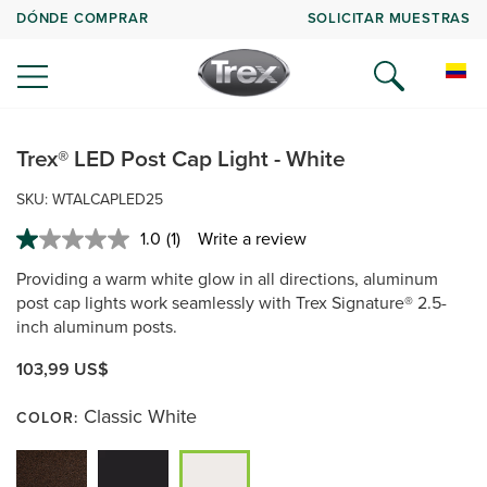
DÓNDE COMPRAR
SOLICITAR MUESTRAS
Trex® LED Post Cap Light - White
SKU:
WTALCAPLED25
1.0
(1)
Write a review
Read
a
Providing a warm white glow in all directions, aluminum
Review.
Same
post cap lights work seamlessly with Trex Signature® 2.5-
page
inch aluminum posts.
link.
103,99 US$
Classic White
COLOR: