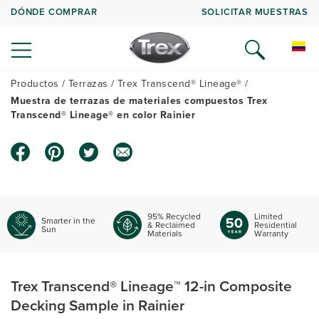
DÓNDE COMPRAR
SOLICITAR MUESTRAS
Productos
Terrazas
Trex Transcend® Lineage®
Muestra de terrazas de materiales compuestos Trex
Transcend® Lineage® en color Rainier
95% Recycled
Limited
Smarter in the
& Reclaimed
Residential
Sun
Materials
Warranty
Trex Transcend® Lineage™ 12-in Composite
Decking Sample in Rainier