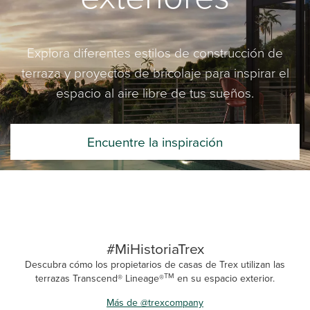
Explora diferentes estilos de construcción de
terraza y proyectos de bricolaje para inspirar el
espacio al aire libre de tus sueños.
Encuentre la inspiración
#MiHistoriaTrex
Descubra cómo los propietarios de casas de Trex utilizan las
TM
terrazas Transcend® Lineage®
en su espacio exterior.
Más de @trexcompany