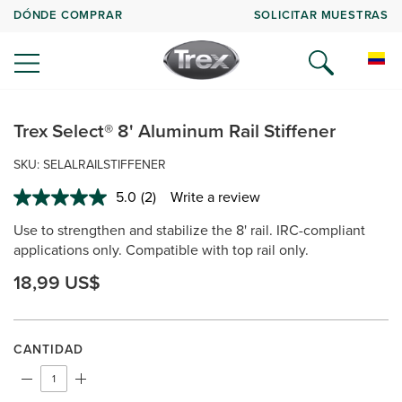
DÓNDE COMPRAR
SOLICITAR MUESTRAS
Trex Select® 8' Aluminum Rail Stiffener
SKU: SELALRAILSTIFFENER
5.0
(2)
Write a review
Read
2
Use to strengthen and stabilize the 8' rail. IRC-compliant
Reviews.
Same
applications only. Compatible with top rail only.
page
link.
18,99 US$
CANTIDAD