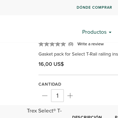
DÓNDE COMPRAR
Trex Select® T-Rail 2
Productos
SKU: TRL22LBKTKIT01
(0)
Write a review
No
rating
Gasket pack for Select T-Rail railing in
value.
Same
page
16,00 US$
link.
CANTIDAD
Trex Select® T-
DESCRIPCIÓN
P