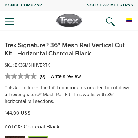
DÓNDE COMPRAR
SOLICITAR MUESTRAS
Trex Signature® 36" Mesh Rail Vertical Cut
Kit - Horizontal Charcoal Black
SKU:
BK36MSHHVERTK
(0)
Write a review
No
rating
This kit includes the infill components needed to cut down
value.
Same
a Trex Signature® Mesh Rail kit. This works with 36"
page
horizontal rail sections.
link.
144,00 US$
Charcoal Black
COLOR: