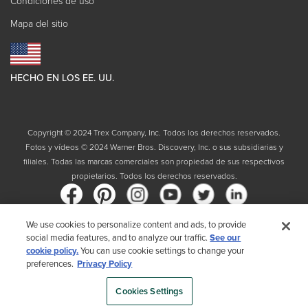
Condiciones de uso
Mapa del sitio
HECHO EN LOS EE. UU.
Copyright © 2024 Trex Company, Inc. Todos los derechos reservados.
Fotos y vídeos © 2024 Warner Bros. Discovery, Inc. o sus subsidiarias y
filiales. Todas las marcas comerciales son propiedad de sus respectivos
propietarios. Todos los derechos reservados.
We use cookies to personalize content and ads, to provide
social media features, and to analyze our traffic.
See our
País
cookie policy.
You can use cookie settings to change your
preferences.
Privacy Policy
Al elegir su país, reconoce que ha leído la Política de privacidad de Trex
Cookies Settings