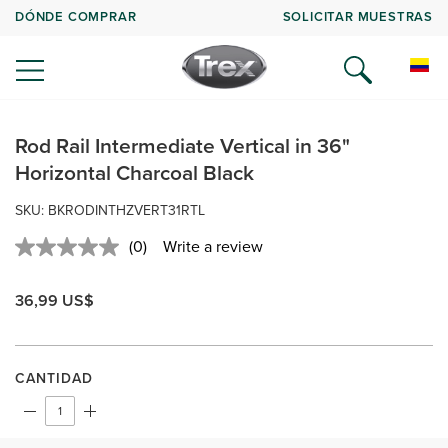
DÓNDE COMPRAR
SOLICITAR MUESTRAS
Rod Rail Intermediate Vertical in 36"
Horizontal Charcoal Black
SKU:
BKRODINTHZVERT31RTL
(0)
Write a review
No
rating
value.
36,99 US$
Same
page
link.
CANTIDAD