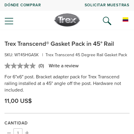
DÓNDE COMPRAR
SOLICITAR MUESTRAS
Trex Transcend® Gasket Pack in 45° Rail
SKU: WT45HGASK
|
Trex Transcend 45 Degree Rail Gasket Pack
(0)
Write a review
No
rating
For 6"x6" post. Bracket adapter pack for Trex Transcend
value.
Same
railing installed at a 45° angle off the post. Hardware not
page
included.
link.
11,00 US$
CANTIDAD