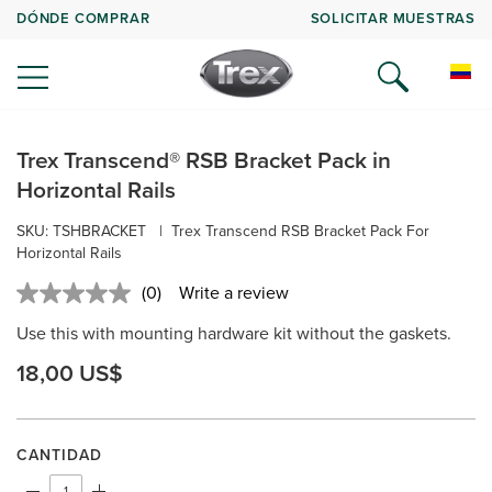
DÓNDE COMPRAR
SOLICITAR MUESTRAS
Trex Transcend® RSB Bracket Pack in
Horizontal Rails
SKU: TSHBRACKET
|
Trex Transcend RSB Bracket Pack For
Horizontal Rails
(0)
Write a review
No
rating
Use this with mounting hardware kit without the gaskets.
value.
Same
18,00 US$
page
link.
CANTIDAD